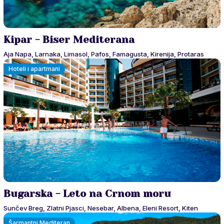
Kipar - Biser Mediterana
Aja Napa, Larnaka, Limasol, Pafos, Famagusta, Kirenija, Protaras
Hoteli i apartmani
Bugarska - Leto na Crnom moru
Sunčev Breg, Zlatni Pjasci, Nesebar, Albena, Eleni Resort, Kiten
Šarmantni Mediteran