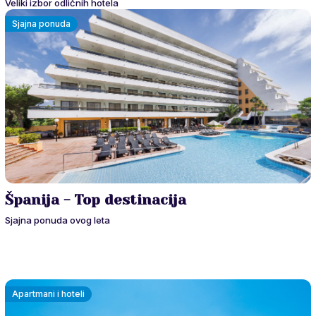
Veliki izbor odličnih hotela
Sjajna ponuda
Španija - Top destinacija
Sjajna ponuda ovog leta
Apartmani i hoteli