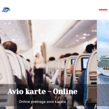
Krstarenja
Krstarenja morima i okeanima