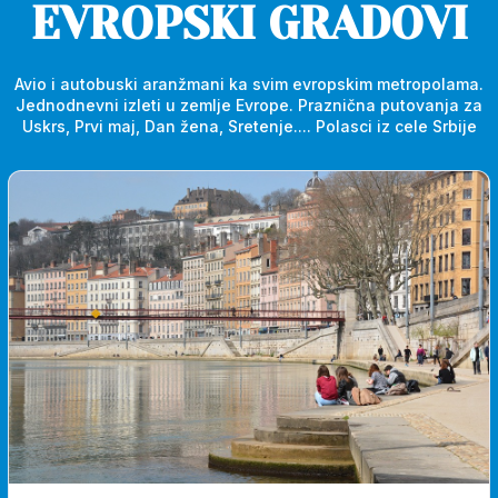
Budžet u eurima
EVROPSKI GRADOVI
Destinacija
Avio i autobuski aranžmani ka svim evropskim metropolama.
Jednodnevni izleti u zemlje Evrope. Praznična putovanja za
Uskrs, Prvi maj, Dan žena, Sretenje.... Polasci iz cele Srbije
Termin
Vrsta prevoza
Dodatne napomene vezane za putovanje
Poruka