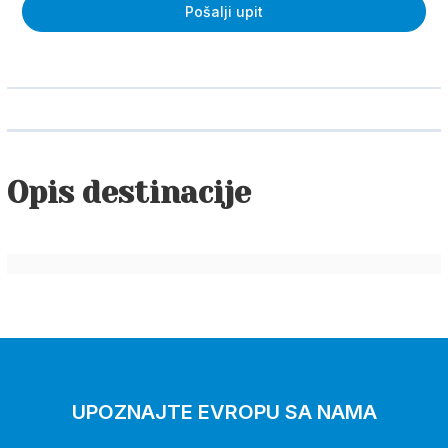
Pošalji upit
Ime i prezime
Telefon
Opis destinacije
Email adresa
Broj odraslih putnika
Broj dece
Koliko deca imaju godina
UPOZNAJTE EVROPU SA NAMA