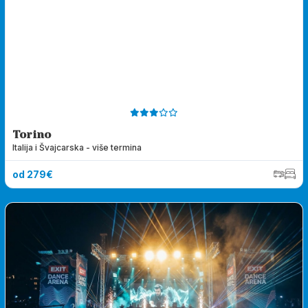
Torino
Italija i Švajcarska - više termina
od 279€