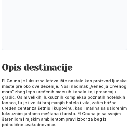
Poruka
Pošalji upit
Opis destinacije
El Gouna je luksuzno letovalište nastalo kao proizvod ljudske
mašte pre oko dve decenije. Nosi nadimak „Venecija Crvenog
mora“ zbog lepo uređenih morskih kanala koji presecaju
gradić. Osim velikih, luksuznih kompleksa poznatih hotelskih
lanaca, tu je i veliki broj manjih hotela i vila, zatim brižno
uređen centar za šetnju i kupovinu, kao i marina sa usidrenim
luksuznim jahtama meštana i turista. El Gouna je sa svojim
šarenilom i rajskim ambijentom pravi izbor za beg iz
jednolične svakodnevnice.