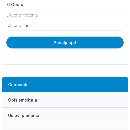
El Gouna
Ukupno noćenja
Ukupno dana
Pošalji upit
Ime i prezime
Telefon
Cenovnik
Opis smeštaja
Email adresa
Uslovi plaćanja
Broj odraslih putnika