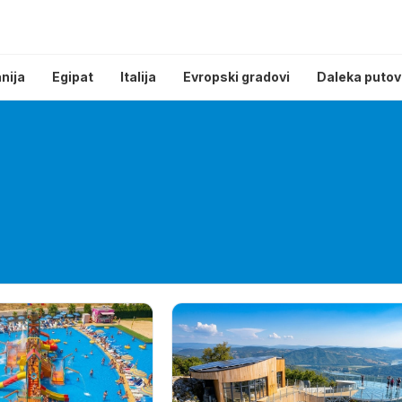
nija
Egipat
Italija
Evropski gradovi
Daleka putov