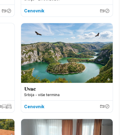
Cenovnik
Uvac
Srbija - više termina
Cenovnik