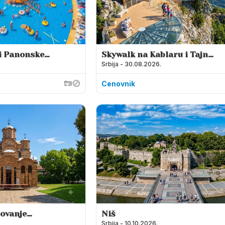
 i Panonske
Skywalk na Kablaru i Tajne
Srbija - 30.08.2026.
Obrenovića
Cenovnik
ovanje
Niš
Srbija - 10.10.2026.
ija