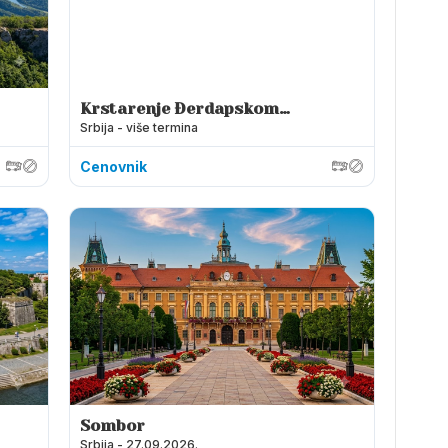
Krstarenje Đerdapskom
Srbija - više termina
klisurom
Cenovnik
Sombor
Srbija - 27.09.2026.