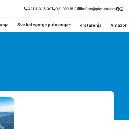
021 310 15 30
021 310 15 31
office@planetair.rs
anja
Sve kategorije putovanja
Krstarenja
Amazon 