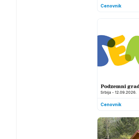
Cenovnik
Podzemni gra
Srbija - 12.09.2026.
Karađorđevića
Cenovnik