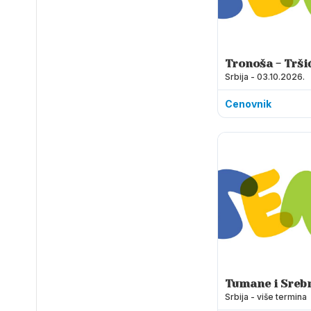
Tronoša - Tršić
Srbija - 03.10.2026.
Sunčana reka -
Koviljača
Cenovnik
Tumane i Srebr
Srbija - više termina