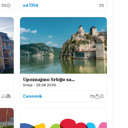
od 135€
Upoznajmo Srbiju sa
Srbija - 29.08.2026.
Dunava
Cenovnik