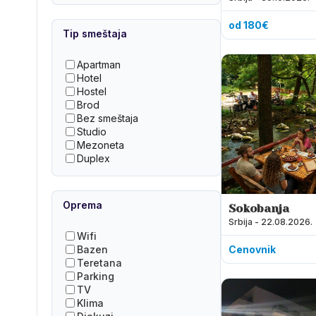
od 180€
Tip smeštaja
Apartman
Hotel
Hostel
Brod
Bez smeštaja
Studio
Mezoneta
Duplex
Oprema
Sokobanja
Srbija - 22.08.2026.
Wifi
Cenovnik
Bazen
Teretana
Parking
TV
Klima