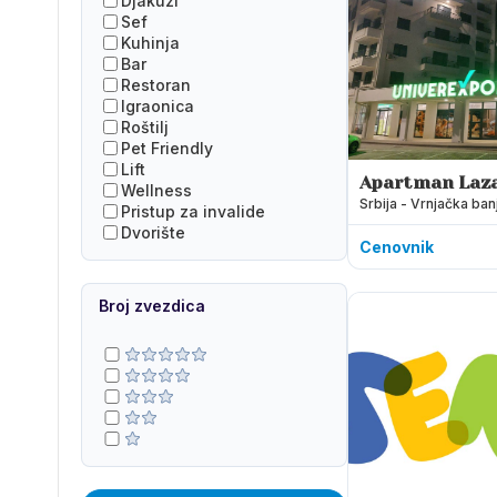
Djakuzi
Sef
Kuhinja
Bar
Restoran
Igraonica
Roštilj
Pet Friendly
Lift
Apartman Laz
Wellness
Srbija - Vrnjačka ban
Pristup za invalide
Dvorište
Cenovnik
Broj zvezdica