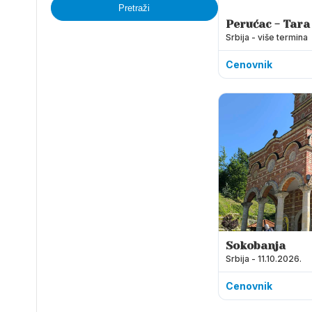
Pretraži
Perućac - Tara
Srbija - više termina
Banjska Stena
Cenovnik
Sokobanja
Srbija - 11.10.2026.
Cenovnik