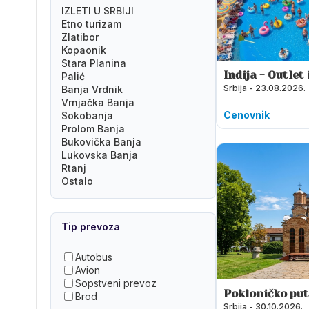
IZLETI U SRBIJI
Etno turizam
Zlatibor
Kopaonik
Stara Planina
Inđija - Outlet
Palić
Srbija - 23.08.2026.
Terme
Banja Vrdnik
Vrnjačka Banja
Cenovnik
Sokobanja
Prolom Banja
Bukovička Banja
Lukovska Banja
Rtanj
Ostalo
Tip prevoza
Autobus
Avion
Sopstveni prevoz
Pokloničko put
Brod
Srbija - 30.10.2026.
Kosovo i Metoh