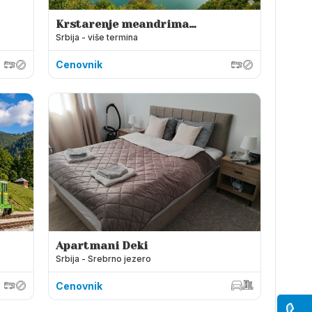
Krstarenje meandrima
Srbija - više termina
Uvca
Cenovnik
Apartmani Deki
Srbija - Srebrno jezero
Cenovnik