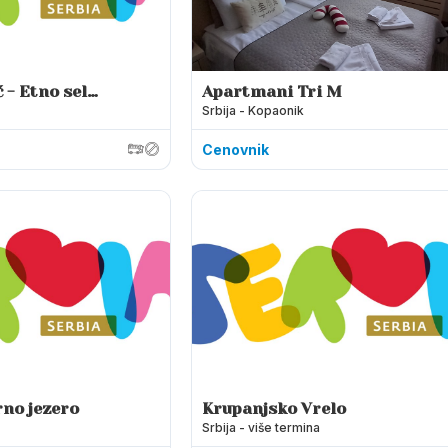
 - Etno selo
Apartmani Tri M
Srbija - Kopaonik
 Banja
Cenovnik
no jezero
Krupanjsko Vrelo
Srbija - više termina