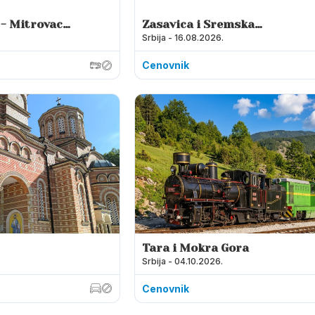
 - Mitrovac -
Zasavica i Sremska
Srbija - 16.08.2026.
Mitrovica
Cenovnik
Tara i Mokra Gora
Srbija - 04.10.2026.
Cenovnik